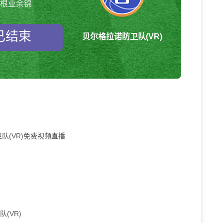
根业余锦
已结束
贝尔格拉诺防卫队(VR)
队(VR)免费视频直播
(VR)