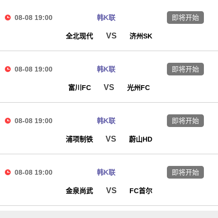
08-08 19:00
韩K联
即将开始
VS
全北现代
济州SK
08-08 19:00
韩K联
即将开始
VS
富川FC
光州FC
08-08 19:00
韩K联
即将开始
VS
浦项制铁
蔚山HD
08-08 19:00
韩K联
即将开始
VS
金泉尚武
FC首尔